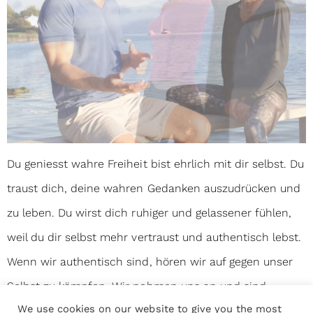
Du geniesst wahre Freiheit bist ehrlich mit dir selbst. Du
traust dich, deine wahren Gedanken auszudrücken und
zu leben. Du wirst dich ruhiger und gelassener fühlen,
weil du dir selbst mehr vertraust und authentisch lebst.
Wenn wir authentisch sind, hören wir auf gegen unser
Selbst zu kämpfen. Wir nehmen uns an und sind
We use cookies on our website to give you the most
glücklich mit all dem, was wir sind.